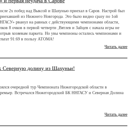
и первая неудача в Сарове
сле 2х побед над Выксой и Шахунью приехал в Саров. Настрой был
приехавшей из Нижнего Новгорода. Это было видно сразу по 1ой
ННГАСУ» рванул на равных с действующими чемпионами области,
лков 8 очков в первой четверти ,Вятлев и Зайцев с начала игры не
ь отрыв хозяевам паркета. Но увы чемпионы остались чемпионами и
ультат 91:69 в пользу АТОМА!
Читать далее
х Северную долину из Шахуньи!
тоялся очередной тур Чемпионата Нижегородской области в
ремьер. Встречался Нижегородский БК ННГАСУ и Северная Долина
Читать далее