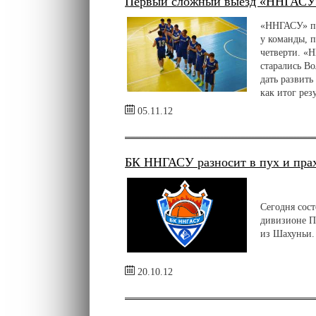
Первый сложный выезд «ННГАСУ» 
«ННГАСУ» по
у команды, 
четверти. «
старались Во
дать развит
как итог рез
05.11.12
БК ННГАСУ разносит в пух и пра
Сегодня сос
дивизионе П
из Шахуньи.
20.10.12