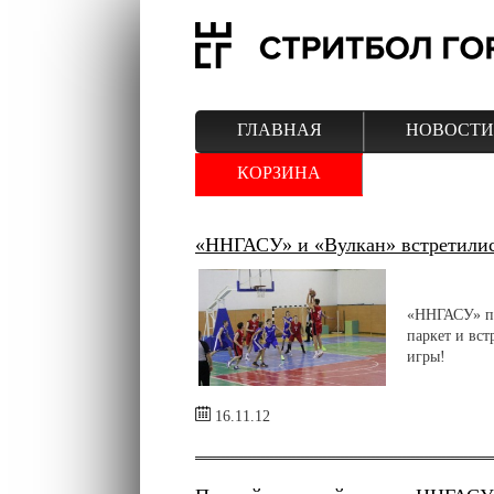
ГЛАВНАЯ
НОВОСТИ
КОРЗИНА
«ННГАСУ» и «Вулкан» встретилис
«ННГАСУ» по
паркет и вс
игры!
16.11.12