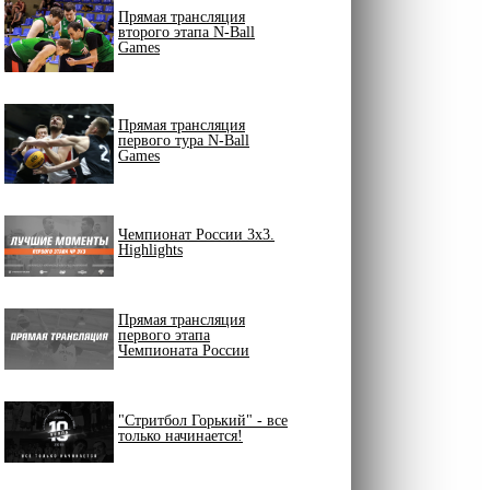
Прямая трансляция
второго этапа N-Ball
Games
Прямая трансляция
первого тура N-Ball
Games
Чемпионат России 3х3.
Highlights
Прямая трансляция
первого этапа
Чемпионата России
"Стритбол Горький" - все
только начинается!