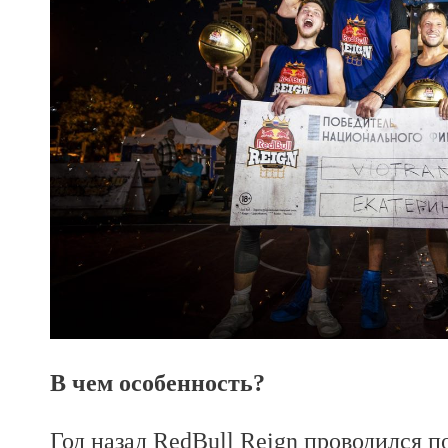
В чем особенность?
Год назад RedBull Reign проводился п