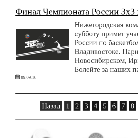
Финал Чемпионата России 3х3 
Нижегородская ком
субботу примет уча
России по баскетбо
Владивостоке. Парн
Новосибирском, Ир
Болейте за наших п
09.09.16
Назад
1
2
3
4
5
6
7
8