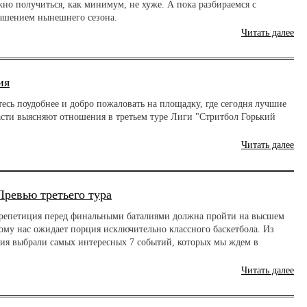
но получиться, как минимум, не хуже. А пока разбираемся с
ашением нынешнего сезона.
Читать далее
ия
есь поудобнее и добро пожаловать на площадку, где сегодня лучшие
асти выясняют отношения в третьем туре Лиги "Стритбол Горький
Читать далее
ревью третьего тура
 репетиция перед финальными баталиями должна пройти на высшем
ому нас ожидает порция исключительно классного баскетбола. Из
лия выбрали самых интересных 7 событий, которых мы ждем в
.
Читать далее