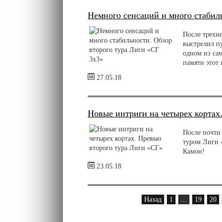
Немного сенсаций и много стабил
После трехн
выстрелил п
одном из са
памяти этот 
27.05.18
Новые интриги на четырех кортах
После почти
туром Лиги «
Камон!
23.05.18
Назад
1
...
19
20