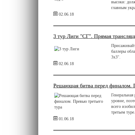
высоки: долж
главным укр
02.06.18
3 тур Лиги "СГ". Прямая трансляц
Присаживайт
баллеры обл
3х3".
02.06.18
Решающая битва перед финалом. П
Генеральная
уровне, поэт
всего изоби
третьем туре
01.06.18