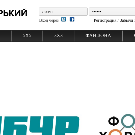
Вход через
Регистрация
/
Забыли 
5Х5
3Х3
ФАН-ЗОНА