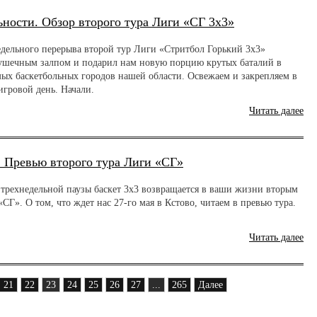
ьности. Обзор второго тура Лиги «СГ 3х3»
едельного перерыва второй тур Лиги «Стритбол Горький 3х3»
ушечным залпом и подарил нам новую порцию крутых баталий в
мых баскетбольных городов нашей области. Освежаем и закрепляем в
игровой день. Начали.
Читать далее
. Превью второго тура Лиги «СГ»
 трехнедельной паузы баскет 3x3 возвращается в ваши жизни вторым
СГ». О том, что ждет нас 27-го мая в Кстово, читаем в превью тура.
Читать далее
21
22
23
24
25
26
27
...
265
Далее