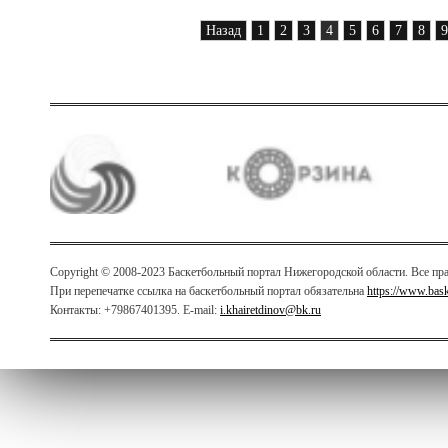
Назад
1
2
3
4
5
6
7
8
9
Copyright © 2008-2023 Баскетбольный портал Нижегородской области. Все п
При перепечатке ссылка на баскетбольный портал обязательна
https://www.bas
Контакты: +79867401395. E-mail:
i.khairetdinov@bk.ru