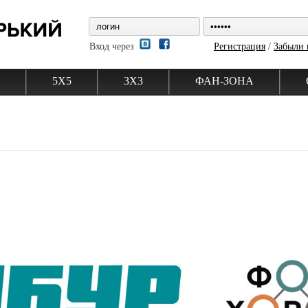
Вход через
Регистрация
/
Забыли 
5Х5
3Х3
ФАН-ЗОНА