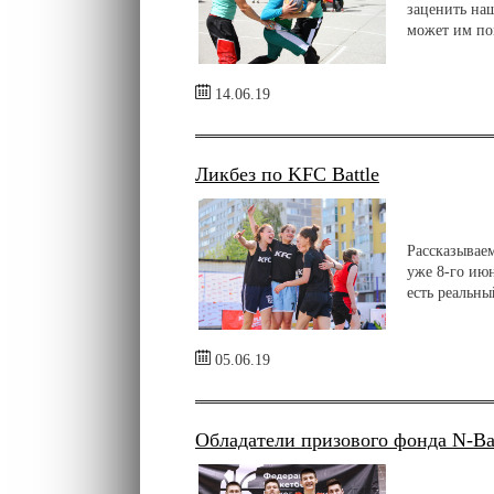
заценить на
может им по
14.06.19
Ликбез по KFC Battle
Рассказывае
уже 8-го ию
есть реальны
05.06.19
Обладатели призового фонда N-Ba