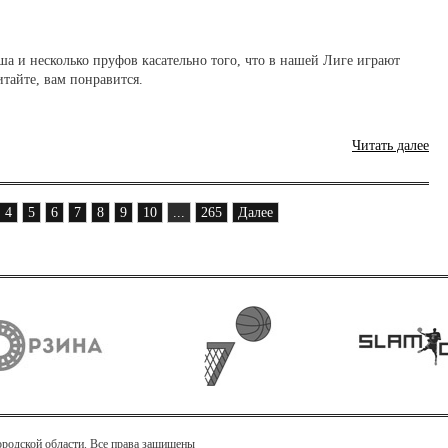
а и несколько пруфов касательно того, что в нашей Лиге играют
тайте, вам понравится.
Читать далее
4
5
6
7
8
9
10
...
265
Далее
ородской области. Все права защищены