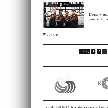
Немного треш
рэперы. Почи
27.05.19
Назад
1
2
3
Copyright © 2008-2023 Баскетбольный портал Нижег