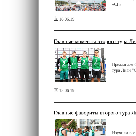
«СГ».
16.06.19
Главные моменты второго тура Ли
Предлагаем 
тура Лиги "
15.06.19
Главные фавориты второго тура Л
Изучили все