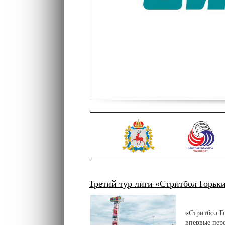
Третий тур лиги «Стритбол Горьк
«Стритбол Г
впервые пер