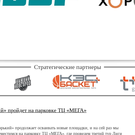
Стратегические партнеры
ий» пройдет на парковке ТЦ «МЕГА»
орький» продолжает осваивать новые площадки, и на сей раз мы
еместимся на парковку ТЦ «МЕГА», где проведем третий тур Лиги