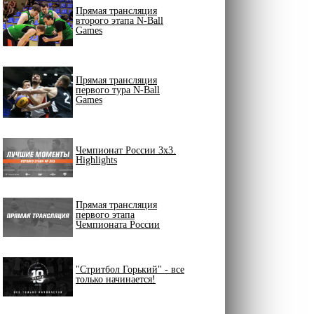
Прямая трансляция
второго этапа N-Ball
Games
Прямая трансляция
первого тура N-Ball
Games
Чемпионат России 3х3.
Highlights
Прямая трансляция
первого этапа
Чемпионата России
"Стритбол Горький" - все
только начинается!