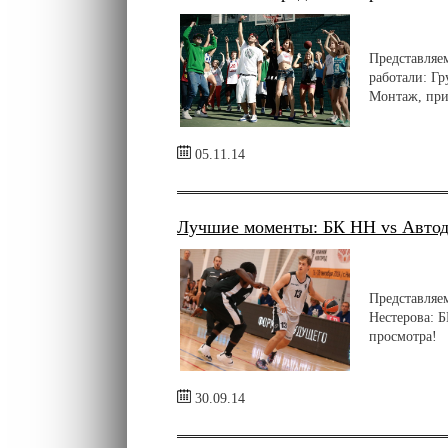
Представляе
работали: Гр
Монтаж, при
05.11.14
Лучшие моменты: БК НН vs Автод
Представляе
Нестерова: 
просмотра!
30.09.14