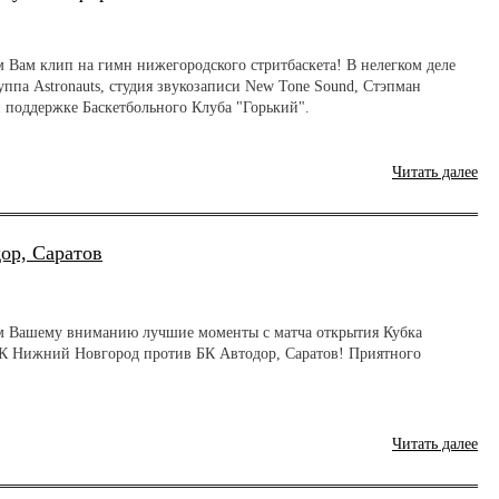
м Вам клип на гимн нижегородского стритбаскета! В нелегком деле
уппа Astronauts, студия звукозаписи New Tone Sound, Стэпман
 поддержке Баскетбольного Клуба "Горький".
Читать далее
ор, Саратов
м Вашему вниманию лучшие моменты с матча открытия Кубка
БК Нижний Новгород против БК Автодор, Саратов! Приятного
Читать далее