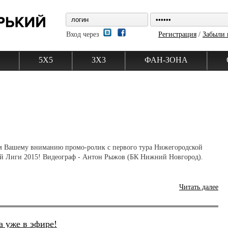
Вход через
Регистрация
/
Забыли 
5Х5
3Х3
ФАН-ЗОНА
м Вашему вниманию промо-ролик с первого тура Нижегородской
й Лиги 2015! Видеограф - Антон Рыжов (БК Нижний Новгород).
Читать далее
а уже в эфире!