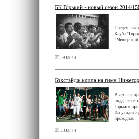
БК Горький - новый сезон 2014/15
Представляе
Клуба "Горьк
"Мещерский
29.09.14
Бэкстэйдж клипа на гимн Нижегор
В четверг п
поддержке, 
Горьким при
Вы увидите р
проходило!
23.08.14