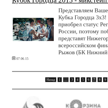
Кубок Городца 2015 - микстейп
Представляем Ваше
Кубка Городца 3х3!
приобрел статус Ре
России, поэтому по
представят Нижегор
всероссийском фин
Рыжов (БК Нижний 
07.06.15
Назад
1
...
3
4
5
6
7
8
9