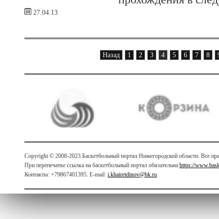
27.04.13
Назад
1
2
3
4
5
6
7
8
Copyright © 2008-2023 Баскетбольный портал Нижегородской области. Все п
При перепечатке ссылка на баскетбольный портал обязательна
https://www.bas
Контакты: +79867401395. E-mail:
i.khairetdinov@bk.ru