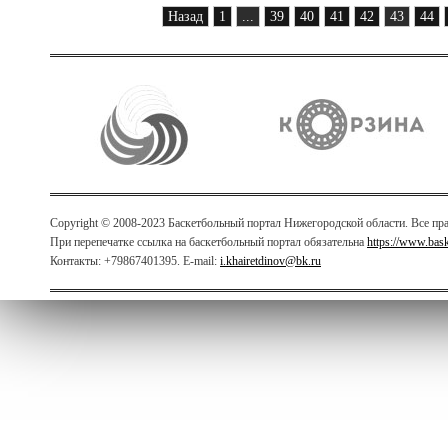
Назад
1
...
39
40
41
42
43
44
Copyright © 2008-2023 Баскетбольный портал Нижегородской области. Все п
При перепечатке ссылка на баскетбольный портал обязательна
https://www.bas
Контакты: +79867401395. E-mail:
i.khairetdinov@bk.ru