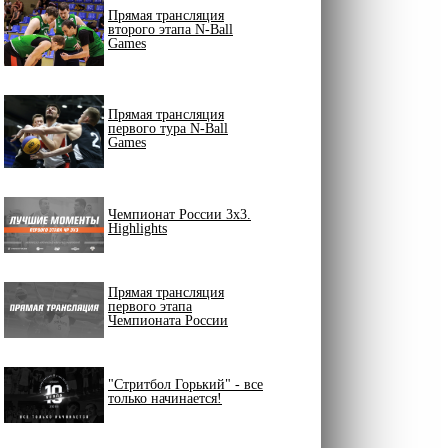
Прямая трансляция
второго этапа N-Ball
Games
Прямая трансляция
первого тура N-Ball
Games
Чемпионат России 3х3.
Highlights
Прямая трансляция
первого этапа
Чемпионата России
"Стритбол Горький" - все
только начинается!