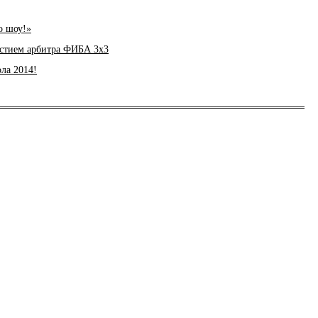
о шоу!»
частием арбитра ФИБА 3х3
ла 2014!