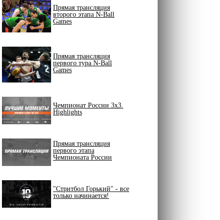
Прямая трансляция
второго этапа N-Ball
Games
Прямая трансляция
первого тура N-Ball
Games
Чемпионат России 3х3.
Highlights
Прямая трансляция
первого этапа
Чемпионата России
"Стритбол Горький" - все
только начинается!