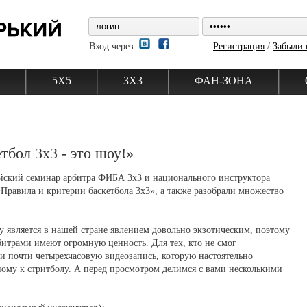
Вход через
Регистрация
/
Забыли 
5Х5
3Х3
ФАН-ЗОНА
тбол 3х3 - это шоу!»
ейский семинар арбитра ФИБА 3х3 и национального инструктора
Правила и критерии баскетбола 3x3», а также разобрали множество
у является в нашей стране явлением довольно экзотическим, поэтому
итрами имеют огромную ценность. Для тех, кто не смог
и почти четырехчасовую видеозапись, которую настоятельно
му к стритболу. А перед просмотром делимся с вами несколькими