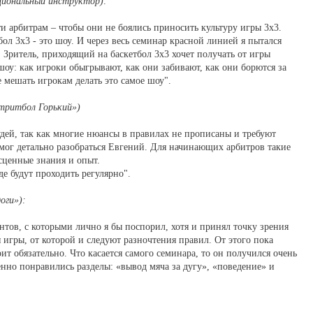
циональный инструктор):
и арбитрам – чтобы они не боялись приносить культуру игры 3х3.
бол 3х3 - это шоу. И через весь семинар красной линией я пытался
 Зритель, приходящий на баскетбол 3x3 хочет получать от игры
шоу: как игроки обыгрывают, как они забивают, как они борются за
 мешать игрокам делать это самое шоу".
тритбол Горький»)
дей, так как многие нюансы в правилах не прописаны и требуют
ог детально разобраться Евгений. Для начинающих арбитров такие
сценные знания и опыт.
е будут проходить регулярно".
оги»):
ентов, с которыми лично я бы поспорил, хотя и принял точку зрения
я игры, от которой и следуют разночтения правил. От этого пока
оит обязательно. Что касается самого семинара, то он получился очень
нно понравились разделы: «вывод мяча за дугу», «поведение» и