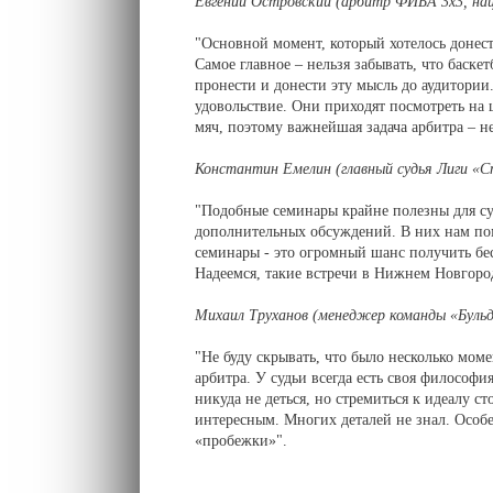
Евгений Островский (арбитр ФИБА 3х3, на
"Основной момент, который хотелось донест
Самое главное – нельзя забывать, что баскет
пронести и донести эту мысль до аудитории.
удовольствие. Они приходят посмотреть на 
мяч, поэтому важнейшая задача арбитра – не
Константин Емелин (главный судья Лиги «С
"Подобные семинары крайне полезны для су
дополнительных обсуждений. В них нам пом
семинары - это огромный шанс получить бе
Надеемся, такие встречи в Нижнем Новгород
Михаил Труханов (менеджер команды «Бульд
"Не буду скрывать, что было несколько мом
арбитра. У судьи всегда есть своя философи
никуда не деться, но стремиться к идеалу ст
интересным. Многих деталей не знал. Особе
«пробежки»".