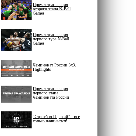
Прямая трансляция
второго этапа N-Ball
Games
Прямая трансляция
первого тура N-Ball
Games
Чемпионат России 3х3.
Highlights
Прямая трансляция
первого этапа
Чемпионата России
"Стритбол Горький" - все
только начинается!