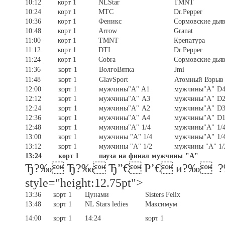
10:12
корт 1
NLStar
TMNT
10:24
корт 1
МТС
Dr.Pepper
10:36
корт 1
Феникс
Сормовские дья
10:48
корт 1
Arrow
Granat
11:00
корт 1
TMNT
Крепатура
11:12
корт 1
DTI
Dr.Pepper
11:24
корт 1
Cobra
Сормовские дья
11:36
корт 1
ВолгоВятка
Jmi
11:48
корт 1
GlavSport
Атомный Взрыв
12:00
корт 1
мужчины"А" A1
мужчины"А"
D
12:12
корт 1
мужчины"А" A3
мужчины"А"
D
12:24
корт 1
мужчины"А" A2
мужчины"А"
D
12:36
корт 1
мужчины"А" A4
мужчины"А"
D
12:48
корт 1
мужчины"А" 1/4
мужчины"А" 1/
13:00
корт 1
мужчины "А" 1/4
мужчины"А" 1/
13:12
корт 1
мужчины "А" 1/2
мужчины "А" 1
13:24
корт 1
пауза на финал мужчины "А"
Ђ?‰ Ђ?‰ Ђ”€ P’€ и?‰ 
style="height:12.75pt">
13:36
корт 1
Цунами
Sisters Felix
13:48
корт 1
NL Stars ledies
Максимум
14:00
корт 1
14:24
корт 1