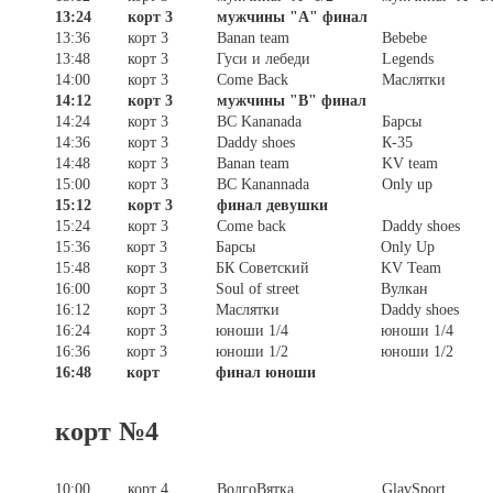
13:24
корт 3
мужчины "А" финал
13:36
корт 3
Banan team
Bebebe
13:48
корт 3
Гуси и лебеди
Legends
14:00
корт 3
Come Back
Маслятки
14:12
корт 3
мужчины "В" финал
14:24
корт 3
BC Kananada
Барсы
14:36
корт 3
Daddy shoes
К-35
14:48
корт 3
Banan team
KV team
15:00
корт 3
BC Kanannada
Only up
15:12
корт 3
финал девушки
15:24
корт 3
Come back
Daddy shoes
15:36
корт 3
Барсы
Only Up
15:48
корт 3
БК Советский
KV Team
16:00
корт 3
Soul of street
Вулкан
16:12
корт 3
Маслятки
Daddy shoes
16:24
корт 3
юноши 1/4
юноши 1/4
16:36
корт 3
юноши 1/2
юноши 1/2
16:48
корт
финал юноши
корт №4
10:00
корт 4
ВолгоВятка
GlavSport