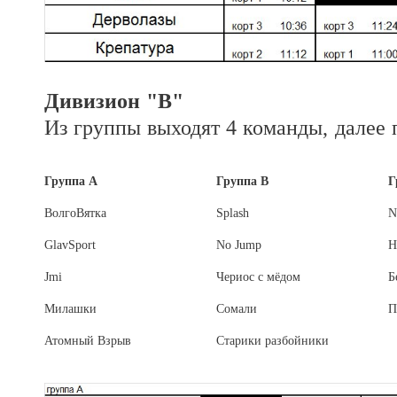
Дивизион "В"
Из группы выходят 4 команды, далее 
Группа А
Группа B
Г
ВолгоВятка
Splash
N
GlavSport
No Jump
Н
Jmi
Чериос с мёдом
Б
Милашки
Сомали
П
Атомный Взрыв
Старики разбойники