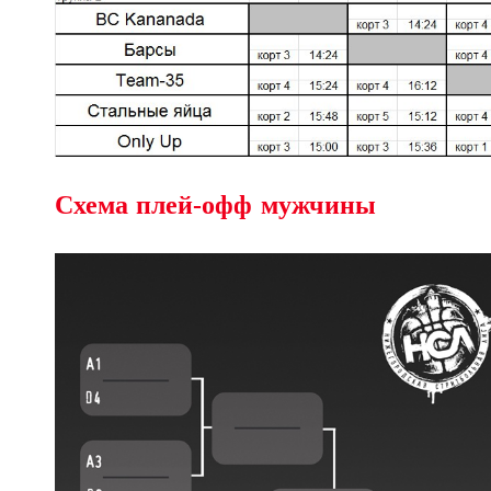
Cхема плей-офф мужчины