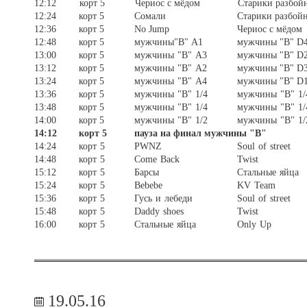
12:12
корт 5
Чериос с мёдом
Старики разбой
12:24
корт 5
Сомали
Старики разбой
12:36
корт 5
No Jump
Чериос с мёдом
12:48
корт 5
мужчины"B" A1
мужчины "В" 
13:00
корт 5
мужчины "В" A3
мужчины "В" D
13:12
корт 5
мужчины "В" A2
мужчины "В" D
13:24
корт 5
мужчины "В" A4
мужчины "В" D
13:36
корт 5
мужчины "В" 1/4
мужчины "В" 1/
13:48
корт 5
мужчины "В" 1/4
мужчины "В" 1/
14:00
корт 5
мужчины "В" 1/2
мужчины "В" 1/
14:12
корт 5
пауза на финал мужчины "В"
14:24
корт 5
PWNZ
Soul of street
14:48
корт 5
Come Back
Twist
15:12
корт 5
Барсы
Стальные яйца
15:24
корт 5
Bebebe
KV Team
15:36
корт 5
Гусь и лебеди
Soul of street
15:48
корт 5
Daddy shoes
Twist
16:00
корт 5
Стальные яйца
Only Up
19.05.16