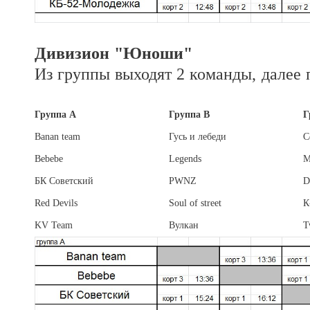
Дивизион "Юноши"
Из группы выходят 2 команды, далее 
Группа А
Группа B
Г
Banan team
Гусь и лебеди
C
Bebebe
Legends
М
БК Советский
PWNZ
D
Red Devils
Soul of street
К
KV Team
Вулкан
T