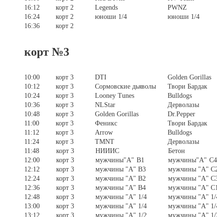
16:12
корт 2
Legends
PWNZ
16:24
корт 2
юноши 1/4
юноши 1/4
16:36
корт 2
корт №3
10:00
корт 3
DTI
Golden Gorillas
10:12
корт 3
Сормовские дьяволы
Твори Бардак
10:24
корт 3
Looney Tunes
Bulldogs
10:36
корт 3
NLStar
Дерволазы
10:48
корт 3
Golden Gorillas
Dr.Pepper
11:00
корт 3
Феникс
Твори Бардак
11:12
корт 3
Arrow
Bulldogs
11:24
корт 3
TMNT
Дерволазы
11:48
корт 3
НИИИС
Бетон
12:00
корт 3
мужчины"А" B1
мужчины"А" C
12:12
корт 3
мужчины "А" B3
мужчины "А" C
12:24
корт 3
мужчины "А" B2
мужчины "А" C
12:36
корт 3
мужчины "А" B4
мужчины "А" C
12:48
корт 3
мужчины "А" 1/4
мужчины "А" 1/
13:00
корт 3
мужчины "А" 1/4
мужчины "А" 1/
13:12
корт 3
мужчины "А" 1/2
мужчины "А" 1