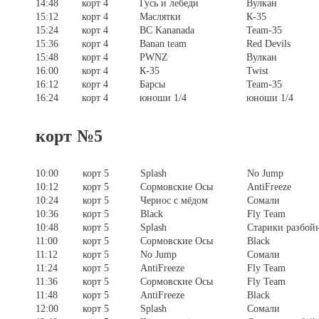
14:48
корт 4
Гусь и лебеди
Вулкан
15:12
корт 4
Маслятки
К-35
15:24
корт 4
BC Kananada
Team-35
15:36
корт 4
Banan team
Red Devils
15:48
корт 4
PWNZ
Вулкан
16:00
корт 4
К-35
Twist
16:12
корт 4
Барсы
Team-35
16:24
корт 4
юноши 1/4
юноши 1/4
корт №5
10:00
корт 5
Splash
No Jump
10:12
корт 5
Сормовские Осы
AntiFreeze
10:24
корт 5
Чериос с мёдом
Сомали
10:36
корт 5
Black
Fly Team
10:48
корт 5
Splash
Старики разбой
11:00
корт 5
Сормовские Осы
Black
11:12
корт 5
No Jump
Сомали
11:24
корт 5
AntiFreeze
Fly Team
11:36
корт 5
Сормовские Осы
Fly Team
11:48
корт 5
AntiFreeze
Black
12:00
корт 5
Splash
Сомали