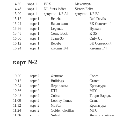
14:36
корт 1
FOX
Максимум
14:48
корт 1
NL Stars ledies
Sisters Felix
15:00
корт 1
девушки 1/2 А1
девушки 1/2 В2
15:12
корт 1
Bebebe
Red Devils
15:24
корт 1
Banan team
БК Советский
15:36
корт 1
Legends
Вулкан
15:48
корт 1
Come Back
К-35
16:00
корт 1
Team-35
Only Up
16:12
корт 1
Bebebe
БК Советский
16:24
корт 1
юноши 1/4
юноши 1/4
корт №2
10:00
корт 2
Феникс
Cobra
10:12
корт 2
Bulldogs
Granat
10:24
корт 2
Дерволазы
Крепатура
10:36
корт 2
DTI
МТС
10:48
корт 2
Cobra
Твори Бардак
11:00
корт 2
Looney Tunes
Granat
11:12
корт 2
NLStar
Крепатура
11:24
корт 2
Golden Gorillas
МТС
11:36
корт 2
Splash
Чериос с мёдом