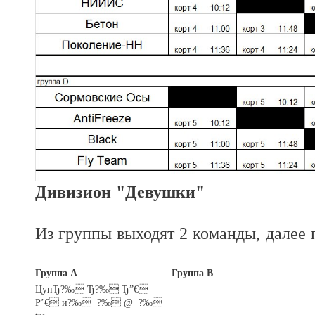
Дивизион "Девушки"
Из группы выходят 2 команды, далее 
Группа А
Группа В
ЦунЂ?‰ Ђ?‰ Ђ”€
P’€ и?‰ ?‰ @ ?‰