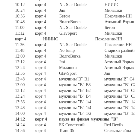
10:12
корт 4
NL Star Double
НИИИС
10:24
корт 4
Jmi
Милашки
10:36
корт 4
Бетон
Поколение-НН
10:48
корт 4
ВолгоВятка
Атомный Взрыв
11:00
корт 4
NL Star Double
Бетон
11:12
корт 4
GlavSport
Милашки
корт 4
НИИИС
Поколение-НН
11:36
корт 4
NL Star Double
Поколение-НН
11:48
корт 4
No Jump
Старики разбой
12:00
корт 4
ВолгоВятка
Милашки
12:12
корт 4
Jmi
Атомный Взрыв
12:24
корт 4
Милашки
Атомный Взрыв
12:36
корт 4
GlavSport
Jmi
12:48
корт 4
мужчины"В" B1
мужчины"В" C
13:00
корт 4
мужчины "В" B3
мужчины "В" 
13:12
корт 4
мужчины "В" B2
мужчины "В" C
13:24
корт 4
мужчины "В" B4
мужчины "В" C
13:36
корт 4
мужчины "В" 1/4
мужчины "В" 1/
13:48
корт 4
мужчины "В" 1/4
мужчины "В" 1/
14:00
корт 4
мужчины "В" 1/2
мужчины "В" 1/
14:12
корт 4
пауза на финал мужчины "В"
14:24
корт 4
БК Советский
Red Devils
14:36
корт 4
Team-35
Стальные яйца