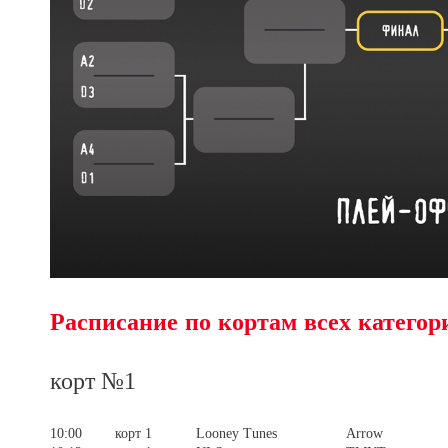
Расписание по кортам всех категор
корт №1
10:00
корт 1
Looney Tunes
Arrow