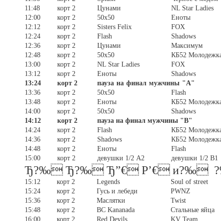
11:48
корт 2
Цунами
NL Star Ladies
12:00
корт 2
50x50
Еноты
12:12
корт 2
Sisters Felix
FOX
12:24
корт 2
Flash
Shadows
12:36
корт 2
Цунами
Максимум
12:48
корт 2
50х50
КБ52 Молодежк
13:00
корт 2
NL Star Ladies
FOX
13:12
корт 2
Еноты
Shadows
13:24
корт 2
п
ауза на финал мужчины "А"
13:36
корт 2
50х50
Flash
13:48
корт 2
Еноты
КБ52 Молодежк
14:00
корт 2
50x50
Shadows
14:12
корт 2
пауза на финал мужчины "В"
14:24
корт 2
Flash
КБ52 Молодежк
14:36
корт 2
Shadows
КБ52 Молодежк
14:48
корт 2
Еноты
Flash
15:00
корт 2
девушки 1/2 А2
девушки 1/2 В1
Ђ?‰ Ђ?‰ Ђ”€ P’€ и?‰
15:12
корт 2
Legends
Soul of street
15:24
корт 2
Гусь и лебеди
PWNZ
15:36
корт 2
Маслятки
Twist
15:48
корт 2
BC Kananada
Стальные яйца
16:00
корт 2
Red Devils
KV Team