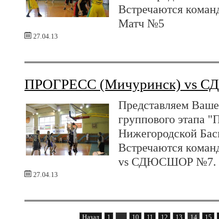
Встречаются ком
Матч №5
27.04.13
ПРОГРЕСС (Мичуринск) vs 
Представляем Ваше
группового этапа "
Нижегородской Бас
Встречаются кома
vs СДЮСШОР №7. 
27.04.13
Назад
1
...
10
11
12
13
14
15