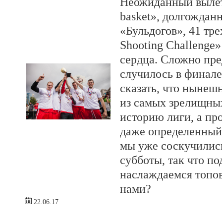
Неожиданный вылет
basket», долгождан
«Бульдогов», 41 тре
Shooting Challenge
сердца. Сложно пред
случилось в финал
сказать, что нынеш
из самых зрелищных
историю лиги, а пр
даже определенный 
мы уже соскучилис
субботы, так что п
наслаждаемся топо
нами?
22.06.17