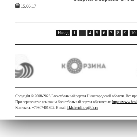
15.06.17
Назад
1
...
4
5
6
7
8
9
10
Copyright © 2008-2023 Баскетбольный портал Нижегородской области. Все п
При перепечатке ссылка на баскетбольный портал обязательна
https://www.bas
Контакты: +79867401395. E-mail:
i.khairetdinov@bk.ru