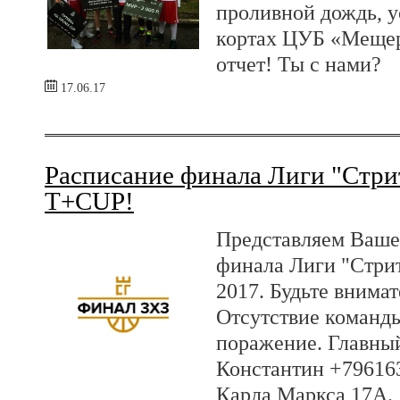
проливной дождь, 
кортах ЦУБ «Меще
отчет! Ты с нами?
17.06.17
Расписание финала Лиги "Стрит
T+CUP!
Представляем Ваше
финала Лиги "Стрит
2017. Будьте внима
Отсутствие команды
поражение. Главный
Константин +796163
Карла Маркса 17А.