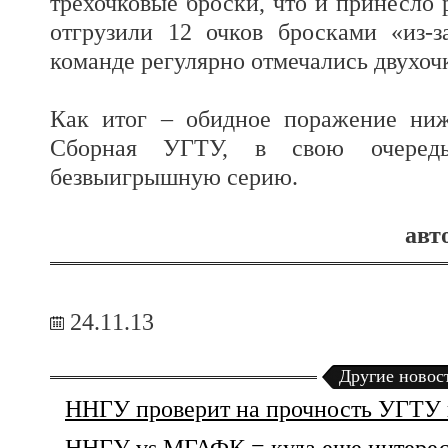
трёхочковые броски, что и принесло 
отгрузили 12 очков бросками «из-
команде регулярно отмечались двухо
Как итог – обидное поражение ниж
Сборная УГТУ, в свою очередь
безвыигрышную серию.
авт
24.11.13
Другие новос
ННГУ проверит на прочность УГТУ 
ННГУ vs МГАФК = куда еще интерес