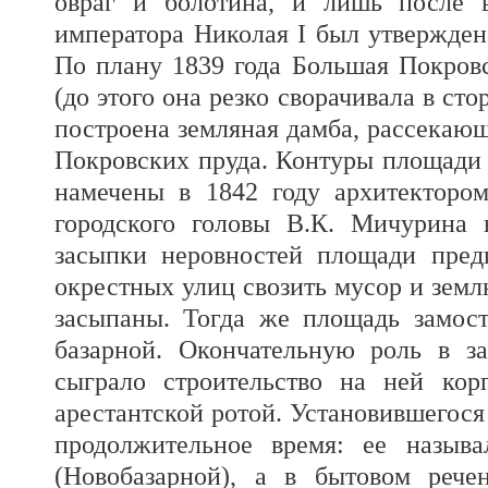
овраг и болотина, и лишь после 
императора Николая I был утвержден
По плану 1839 года Большая Покров
(до этого она резко сворачивала в ст
построена земляная дамба, рассекающ
Покровских пруда. Контуры площади 
намечены в 1842 году архитектором
городского головы В.К. Мичурина 
засыпки неровностей площади пред
окрестных улиц свозить мусор и земл
засыпаны. Тогда же площадь замос
базарной. Окончательную роль в з
сыграло строительство на ней кор
арестантской ротой. Установившегося
продолжительное время: ее назыв
(Новобазарной), а в бытовом рече