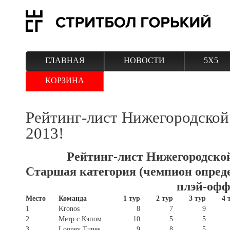
ГЛАВНАЯ
НОВОСТИ
5Х5
КОРЗИНА
Рейтинг-лист Нижегородской
2013!
Рейтинг-лист Нижегородско
Старшая категория (чемпион опред
плэй-офф
Место
Команда
1 тур
2 тур
3 тур
4 
1
Kronos
8
7
9
2
Метр с Кэпом
10
5
5
3
Looney Tunes
9
8
5