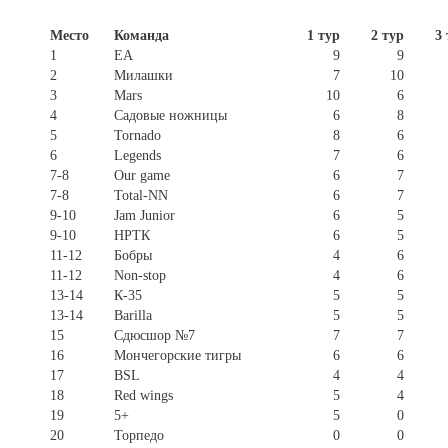
Место
Команда
1 тур
2 тур
3
1
EA
9
9
2
Милашки
7
10
3
Mars
10
6
4
Садовые ножницы
6
8
5
Tornado
8
6
6
Legends
7
6
7-8
Our game
6
7
7-8
Total-NN
6
7
9-10
Jam Junior
6
5
9-10
НРТК
6
5
11-12
Бобры
4
6
11-12
Non-stop
4
6
13-14
К-35
5
5
13-14
Barilla
5
5
15
Сдюсшор №7
7
7
16
Мончегорские тигры
6
6
17
BSL
4
4
18
Red wings
5
4
19
5+
5
0
20
Торпедо
0
0