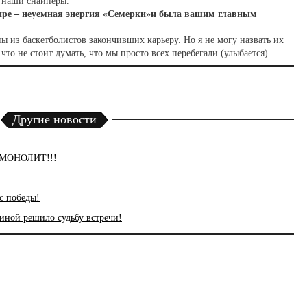
и наши снайперы.
нире – неуемная энергия «Семерки»и была вашим главным
ы из баскетболистов закончивших карьеру. Но я не могу назвать их
что не стоит думать, что мы просто всех перебегали (улыбается).
Другие новости
- МОНОЛИТ!!!
с победы!
ной решило судьбу встречи!