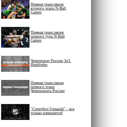
Прямая трансляция
второго этапа N-Ball
Games
Прямая трансляция
первого тура N-Ball
Games
Чемпионат России 3х3.
Highlights
Прямая трансляция
первого этапа
Чемпионата России
"Стритбол Горький" - все
только начинается!