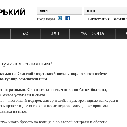
Вход через
Регистрация
/
Забыли 
5Х5
3Х3
ФАН-ЗОНА
олучился отличным!
 команды Седьмой спортивной школы порадовался победе,
мо-турнир замечательным.
нно разными. С чем связано то, что ваши баскетболисты,
 много уступали в счете.
мат – настоящий подарок для зрителей: игры, зрелищные конкурсы и
сь провести две встречи и после первого матча, в котором мы
ваться на игре.
у» много бросать по кольцу, а во второй заиграли в обороне