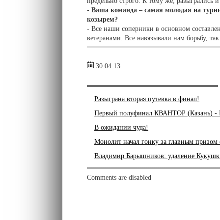
предельно строго. К тому же, разыгрались 
- Ваша команда – самая молодая на тур
козырем?
- Все наши соперники в основном составлен
ветеранами. Все навязывали нам борьбу, так 
30.04.13
Разыграна вторая путевка в финал!
Первый полуфинал КВАНТОР (Казань) 
В ожидании чуда!
Монолит начал гонку за главным призом 
Владимир Барышников: удаление Кукушки
Comments are disabled