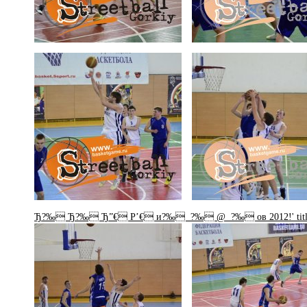
Ђ?‰ Ђ?‰ Ђ”€ P’€ и?‰ ?‰ @ ?‰ ов 2012!' title='Фо