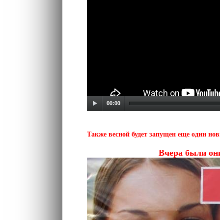
00:00
Также весной будет запущен еще один но
Вчера были он