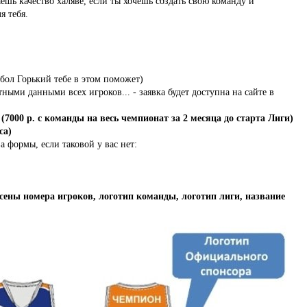
ешь качество халяве, если ты хочешь создать свою команду и
я тебя.
тбол Горький тебе в этом поможет)
тными данными всех игроков... - заявка будет доступна на сайте в
с
(7000 р. с команды на весь чемпионат за 2 месяца до старта Лиги)
са)
а формы, если таковой у вас нет:
ены номера игроков, логотип команды, логотип лиги, название