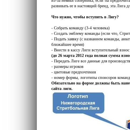
из-за неявки соперника, если ты предпочита
развивать ее в настоящий бренд, эта Лига дл
Что нужно, чтобы вступить в Лигу?
- Собрать команду (3-4 человека)
- Создать эмблему команды (если что, Стри
- Подать заявку (с названием команды, анке
ближайшее время)
- Внести в кассу Лиги вступительный взно
(до 26 марта 2012 года полная сумма взно
- Передать Лиге все данные для производств
- размеры игроков
- цветовые предпочтения
- номер формы, логотипы спонсоров команд
Обязательно на форме должны быть нанес
сайта лиги.