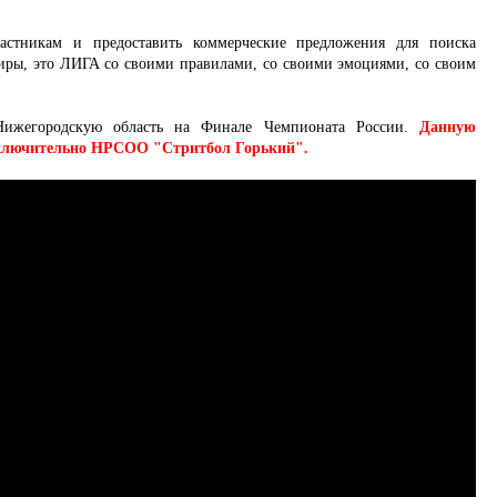
частникам и предоставить коммерческие предложения для поиска
ниры, это ЛИГА со своими правилами, со своими эмоциями, со своим
 Нижегородскую область на Финале Чемпионата России.
Данную
исключительно НРСОО "Стритбол Горький".