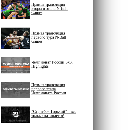
Прямая трансляция
второго этапа N-Ball
Games
Прямая трансляция
первого тура N-Ball
Games
Чемпионат России 3х3.
Highlights
Прямая трансляция
первого этапа
Чемпионата России
"Стритбол Горький" - все
только начинается!