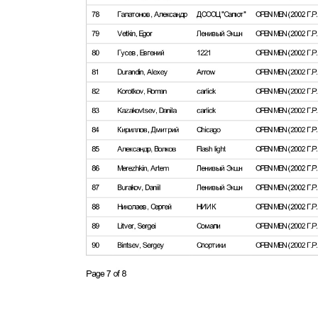
Su questo sito avrai accesso all'acquisto di Propecia (finasteride) onlin
ricetta
senza scostarti dal comfort.