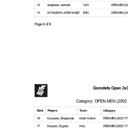
Återbäring på alla köp. Världsomfattande Leverans,
viagra receptfritt
mediciner via internet. Kundtjänst 24/7.
Du kan
kjøpe viagra reseptfritt
fra Norsk Lege, men vær oppmerksom på
Blodtrykksfall; Sterk langvarig ereksjon.
Vi er beærede over at kunne byde dig velkommen på dit nye foretruk
købe din medicin på nettet.
L'éjaculation prématurée peut être très dévastateur pour les hommes e
France
, acheter dapoxetine.
Comprar viagra barato
kamagra sin receta en la farmacia
. Viagra funci