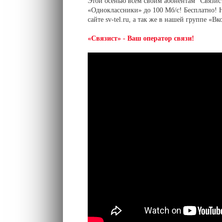
Этой осенью всем своим абонентам "Связист
«Одноклассники» до 100 Мб/с! Бесплатно! 
сайте sv-tel.ru, а так же в нашей группе «В
«Связист» - Ваш оператор связи!