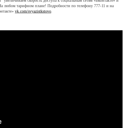
" увеличиваем скорость доступа к социальным сетям «Вконтакте» и
На любом тарифном плане! Подробности по телефону 777-11 и на
контакте»
vk.com/svyazistkstovo
.