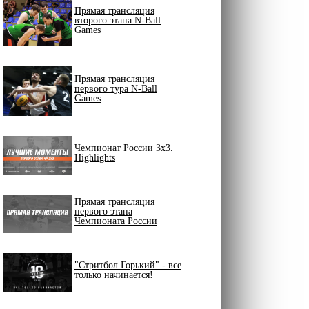
Прямая трансляция
второго этапа N-Ball
Games
Прямая трансляция
первого тура N-Ball
Games
Чемпионат России 3х3.
Highlights
Прямая трансляция
первого этапа
Чемпионата России
"Стритбол Горький" - все
только начинается!