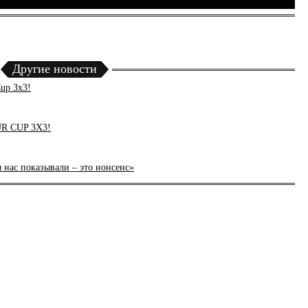
Другие новости
up 3x3!
UR CUP 3X3!
 нас показывали – это нонсенс»